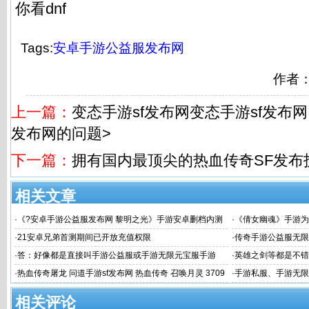
你看dnf
Tags:
安卓手游公益服发布网
作者
上一篇：
变态手游sf发布网变态手游sf发布网
发布网的问题>
下一篇：
拥有国内最顶尖的热血传奇SF发布
相关文章
·
《?安卓手游公益服发布网 黎明之光》手游安卓删档内测
·
《倩女幽魂》手游为
关服公告
·
21安卓兄弟首测期间已开放充值权限
·
传奇手游公益服无限
·
答：好像都是直接叫手游公益服或手游无限元宝服手游
·
英雄之剑等都是不错
·
热血传奇屠龙 问道手游sf发布网 热血传奇 召唤月灵 3709
·
手游私服、手游无限
问
相关评论