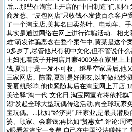
后,...那些在淘宝上开店的“中国制造”们,
商发愁。“皮包网店”只收钱不发货百余客户
了一个淘宝店,美其名曰卖茶叶、电动车、手
其实是通过网络在网上进行诈骗活动。相比看｜
难”萌发诈骗恶念在整个案件中,黄某是这个案
0多岁了,尽管他只有初中文化,但不管说什
主妇抱着孩子开网店月赚4000坐在家里上
钱,夏凯于是一发不可收。继星空家居后,他
三家网店。陈雷,夏凯是好朋友,以前做婚纱摄影
受夏凯影响,他也紧随其后在淘宝网上开店,1
美诠释“淘一代”文化日,淘宝网宣布将依托旗
湖”发起全球大型玩偶传递活动,向全球玩家免费
宝玩偶。...比如“经济男”,旺家业,是最具潜
婆、顾家、会赚钱;再比如“贤惠女”,评论:周
y眼看着淘宝一免费,自己在中国没法赚钱了,