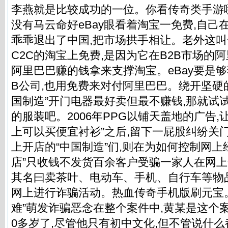
李燕就是比较成功的一位。你看传奇类手游
没有马云命好eBay眼看着淘宝一免费,自己
乖乖退出了中国,把市场拱手相让。老外这叫一
C2C的淘宝上免费,是因为它在B2B市场的
阿里巴巴赚的钱拿来支撑淘宝。eBay要是够
B公司,也用免费来对付阿里巴巴。绕开坚硬
国制造”开门电器最好卖但最不赚钱,那就试
的服装吧。2006年PPG以铺天盖地的广告,
上可以买便宜衬衫”之后,留下一屁股纠纷关门;
上开店的“中国制造”们,则在为如何控制网上
店”只收钱不发货百余客户受骗一家人在网上
其名曰卖茶叶、电动车、手机、自行车等物
网上进行诈骗活动。热血传奇手机版刷元宝。近
难”萌发诈骗恶念在整个案件中,黄某是这个案
0多岁了,尽管他只有初中文化,但不管说什