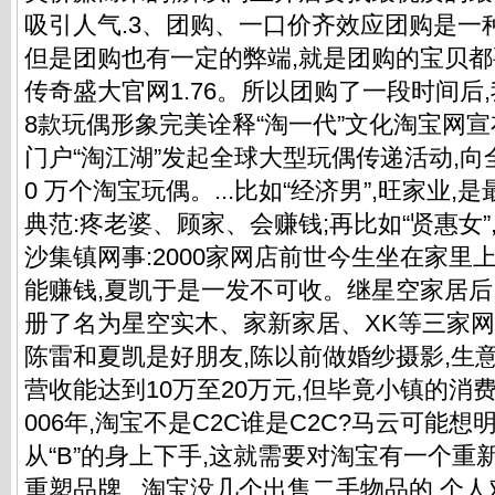
吸引人气.3、团购、一口价齐效应团购是一
但是团购也有一定的弊端,就是团购的宝贝
传奇盛大官网1.76。所以团购了一段时间后,
8款玩偶形象完美诠释“淘一代”文化淘宝网
门户“淘江湖”发起全球大型玩偶传递活动,向
0 万个淘宝玩偶。...比如“经济男”,旺家业
典范:疼老婆、顾家、会赚钱;再比如“贤惠女”
沙集镇网事:2000家网店前世今生坐在家里
能赚钱,夏凯于是一发不可收。继星空家居后
册了名为星空实木、家新家居、XK等三家网
陈雷和夏凯是好朋友,陈以前做婚纱摄影,生
营收能达到10万至20万元,但毕竟小镇的消
006年,淘宝不是C2C谁是C2C?马云可能想
从“B”的身上下手,这就需要对淘宝有一个重
重塑品牌...淘宝没几个出售二手物品的,个