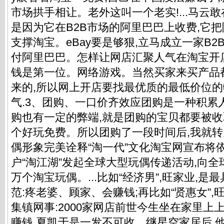
市场拱手相让。老外这叫一个老实!...马云敢
是因为它在B2B市场的阿里巴巴上收费,它
支撑淘宝。eBay要是够狠,立马成立一家B2
付阿里巴巴。怎样让网店汇聚人气在淘宝开
钱是第一位。网络游戏。当然买家来买产品
来的,所以网上开店要找最优质的最低价位
气.3、团购、一口价齐效应团购是一种积累
购也有一定的弊端,就是团购的宝贝都要被
个好玩免费。所以团购了一段时间后,我就转为
偶形象完美诠释“淘一代”文化淘宝网宣布将
户“淘江湖”发起全球大型玩偶传递活动,向全球
万个淘宝玩偶。...比如“经济男”,旺家业,
范:疼老婆、顾家、会赚钱;再比如“贤惠女”,
集镇网事:2000家网店前世今生坐在家里上
赚钱,夏凯于是一发不可收。继星空家居后,