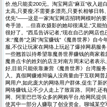
价,他只能卖200元。淘宝网店“麻豆”收入超
太高,只要瘦;不需要多漂亮,只要长相够日韩
优先”——这是一家淘宝网店招聘网模时的
奇手游。...但喜欢摄影的她却很满足,“又能
很好了。”西瓜告诉记者,“现在自己的网店也
末:“魔兽”之困"淘宝赚钱"《魔兽世界》自今
服,不仅让玩家在网络上玩起了爆掉网易服务器
一些翘首以待希望靠魔兽世界赚钱的商家着
魔兽点卡的姓刘的店主对南方周末记者表示
好,目前只能依靠兼营《魔兽世界》台湾服
入。真假网赚难辩骗人没商量由于互联网普
网用户,如此庞大的网络用户群体,促生了新
网络赚钱,让不少人走上了致富路。同时,还有一
网、阿里巴巴等众多的网购平台,给网民提供
使其中一部分人赚取了创业资金。聊城某空