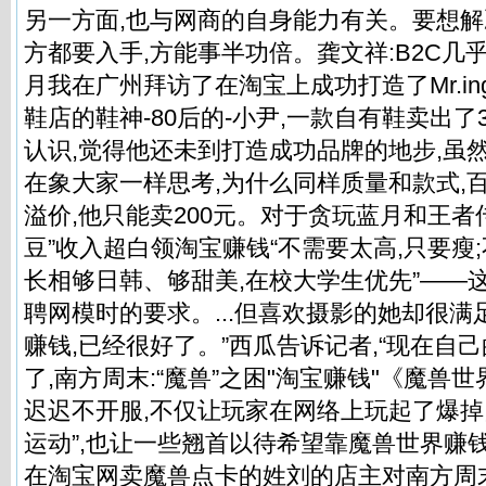
另一方面,也与网商的自身能力有关。要想解
方都要入手,方能事半功倍。龚文祥:B2C几
月我在广州拜访了在淘宝上成功打造了Mr.i
鞋店的鞋神-80后的-小尹,一款自有鞋卖出了
认识,觉得他还未到打造成功品牌的地步,虽
在象大家一样思考,为什么同样质量和款式,百
溢价,他只能卖200元。对于贪玩蓝月和王者
豆”收入超白领淘宝赚钱“不需要太高,只要瘦
长相够日韩、够甜美,在校大学生优先”——
聘网模时的要求。...但喜欢摄影的她却很满足
赚钱,已经很好了。”西瓜告诉记者,“现在自
了,南方周末:“魔兽”之困"淘宝赚钱"《魔兽
迟迟不开服,不仅让玩家在网络上玩起了爆掉
运动”,也让一些翘首以待希望靠魔兽世界赚
在淘宝网卖魔兽点卡的姓刘的店主对南方周