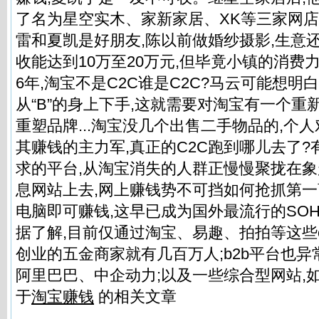
了名为星空实木、家新家居、XK等三家网店
雷和夏凯是好朋友,陈以前做婚纱摄影,生意
收能达到10万至20万元,但毕竟小镇的消费力
6年,淘宝不是C2C谁是C2C?马云可能想明
从“B”的身上下手,这就需要对淘宝有一个重
重塑品牌...淘宝没几个出售二手物品的,个
其赚钱的主力军,真正的C2C跑到哪儿去了
求的平台,从淘宝消失的人群正慢慢聚拢在
息网站上去,网上赚钱势不可挡如何抢抓第一
电脑即可赚钱,这早已成为国外最流行的SOHO
据了解,目前仅通过淘宝、易趣、拍拍等这些
创业的五金商家就有几百万人;b2b平台也异
阿里巴巴、中企动力;以及一些综合型网站,如
于
淘宝赚钱
的相关文章