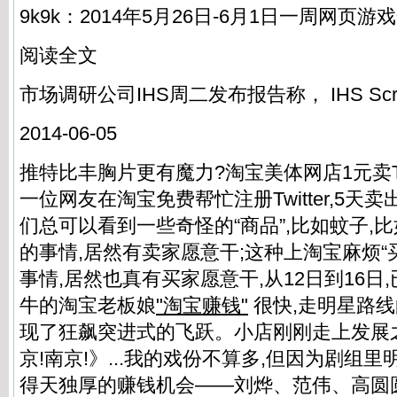
9k9k：2014年5月26日-6月1日一周网页
阅读全文
市场调研公司IHS周二发布报告称， IHS Screen
2014-06-05
推特比丰胸片更有魔力?淘宝美体网店1元卖Tw
一位网友在淘宝免费帮忙注册Twitter,5天卖
们总可以看到一些奇怪的“商品”,比如蚊子,比如
的事情,居然有卖家愿意干;这种上淘宝麻烦“
事情,居然也真有买家愿意干,从12日到16日
牛的淘宝老板娘
"淘宝赚钱"
很快,走明星路
现了狂飙突进式的飞跃。小店刚刚走上发展
京!南京!》...我的戏份不算多,但因为剧组
得天独厚的赚钱机会——刘烨、范伟、高圆