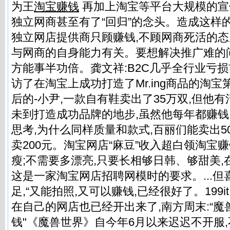
为王
淘宝赚钱
再加上淘宝等平台大规模的宣
独立网商甚至有了“回归”的念头。造成这样
独立网店提供商只顾赚钱,不顾网商死活的态
与网商的自身能力有关。要想解决推广难的问
方能事半功倍。龚文祥:B2C几乎全行业亏
访了在淘宝上成功打造了Mr.ing商品的淘宝
后的-小尹,一款自有鞋卖出了35万双,但他
未到打造成功品牌的地步,虽然他每年都赚钱
思考,为什么同样质量和款式,百丽们能卖出5
卖200元。淘宝网店“麻豆”收入超白领淘宝赚
瘦;不需要多漂亮,只要长相够日韩、够甜美,
这是一家淘宝网店招聘网模时的要求。...
足,“又能拍照,又可以赚钱,已经很好了。199i
在自己的网店也已经开出来了,南方周末:“魔
钱"《魔兽世界》自今年6月以来迟迟不开服