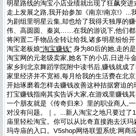
明星路线的淘宝小店业绩就出现了狂飙突进
走上发展之路,我开始参加《南京!南京!》..
为剧组里明星云集,却也给了我得天独厚的
伟、高圆圆、秦岚……在我的游说下,他们都
将闲置二手物品全转让给我,诸多明星纷纷开
淘宝老板娘
"淘宝赚钱"
身为80后的她,走的
淘宝网的元老级卖家,她名下的小店,日进斗金
家乡到北京舞蹈学院附中读书后,赚钱就成
家里经济并不宽裕,每月给我的生活费在北京
开始琢磨着怎样去赚钱改善这种拮据窘迫的
打宝赚钱指南其实告诉大家,在游戏里赚钱其
一个朋友就是《传奇归来》里的职业商人,
对没有问题。｜。...新人淘宝之地只要过了
庙里轻松淘宝。你可以从比奇直接跑去沃玛
玛寺庙的入口。V5shop网络联盟系统:网