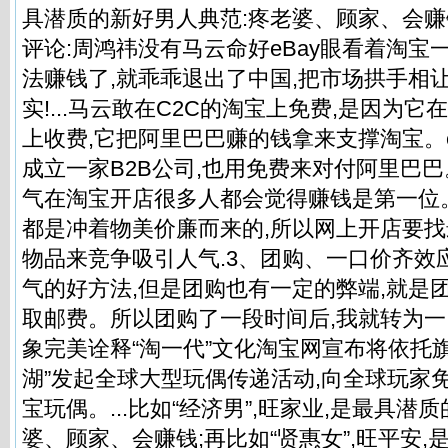
具潜质的新好男人典范:疼老婆、顾家、会赚钱
评论:周鸿祎没有马云命好eBay眼看着淘宝
法赚钱了,就乖乖退出了中国,把市场拱手相
实!...马云敢在C2C的淘宝上免费,是因为它
上收费,它把阿里巴巴赚的钱拿来支撑淘宝。e
成立一家B2B公司,也用免费来对付阿里巴
气在淘宝开店很多人都会觉得赚钱是第一位
都是冲着物美价廉而来的,所以网上开店要
物品来竞争吸引人气.3、团购、一口价齐效
气的好方法,但是团购也有一定的弊端,就是
取邮费。所以团购了一段时间后,我就转为一口
象完美诠释“淘一代”文化淘宝网宣布将依托
湖”发起全球大型玩偶传递活动,向全球玩家免费
宝玩偶。...比如“经济男”,旺家业,是最具潜
婆、顾家、会赚钱;再比如“贤惠女”,旺平安,