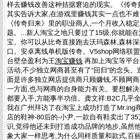
样去赚钱改善这种拮据窘迫的现实。《传奇
其实告诉大家,在游戏里赚钱其实一点也不难
《传奇归来》里的职业商人,一个月收入稳
题。...新人淘宝之地只要过了15级,你就能
宝。你可以从比奇直接跑去沃玛森林,森林
口。安卓离线单机版传奇。V5shop网络联
台壁垒盈利为王
淘宝赚钱
再加上淘宝等平台
活动,不少独立网商甚至有了“回归”的念头。
面是许多独立网店提供商只顾赚钱,不顾网商
一方面,也与网商的自身能力有关。要想解决
都要入手,方能事半功倍。龚文祥:B2C几乎
我在广州拜访了在淘宝上成功打造了Mr.in
店的鞋神-80后的-小尹,一款自有鞋卖出了3
识,觉得他还未到打造成功品牌的地步,虽然
象大家一样思考,为什么同样质量和款式,百丽