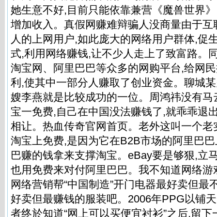
她生意不好,目前只能依靠兼营《魔兽世界
增加收入。真假网赚难辩骗人没商量由于互
人的上网用户,如此庞大的网络用户群体,促
式,利用网络赚钱,让不少人走上了致富路。同时
淘宝网、阿里巴巴等众多的网购平台,给网
利,使其中一部分人赚取了创业资金。聊城
嫂李燕就是比较成功的一位。周鸿祎没有马云
宝一免费,自己在中国没法赚钱了,就乖乖退
相让。热血传奇官网首页。老外这叫一个老实!.
淘宝上免费,是因为它在B2B市场的阿里巴巴
巴赚的钱拿来支撑淘宝。eBay要是够狠,立马
也用免费来对付阿里巴巴。我不知道网络游
网络营销帮“中国制造”开门电器最好卖但最
好卖但最赚钱的服装吧。2006年PPG以铺
者终於知道“网上可以买便宜衬衫”之后,留下