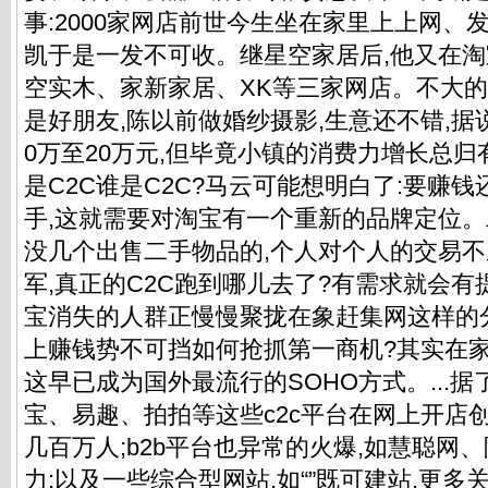
事:2000家网店前世今生坐在家里上上网、
凯于是一发不可收。继星空家居后,他又在
空实木、家新家居、XK等三家网店。不大的
是好朋友,陈以前做婚纱摄影,生意还不错,据
0万至20万元,但毕竟小镇的消费力增长总归有
是C2C谁是C2C?马云可能想明白了:要赚钱
手,这就需要对淘宝有一个重新的品牌定位。二
没几个出售二手物品的,个人对个人的交易
军,真正的C2C跑到哪儿去了?有需求就会有
宝消失的人群正慢慢聚拢在象赶集网这样的
上赚钱势不可挡如何抢抓第一商机?其实在家
这早已成为国外最流行的SOHO方式。...据
宝、易趣、拍拍等这些c2c平台在网上开店
几百万人;b2b平台也异常的火爆,如慧聪网
力;以及一些综合型网站,如“”既可建站,更多