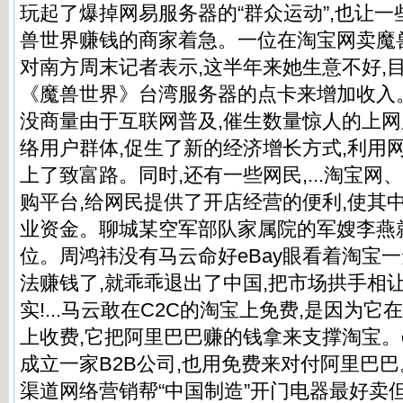
玩起了爆掉网易服务器的“群众运动”,也让
兽世界赚钱的商家着急。一位在淘宝网卖魔
对南方周末记者表示,这半年来她生意不好,
《魔兽世界》台湾服务器的点卡来增加收入
没商量由于互联网普及,催生数量惊人的上网
络用户群体,促生了新的经济增长方式,利用
上了致富路。同时,还有一些网民,...淘宝
购平台,给网民提供了开店经营的便利,使其
业资金。聊城某空军部队家属院的军嫂李燕
位。周鸿祎没有马云命好eBay眼看着淘宝一
法赚钱了,就乖乖退出了中国,把市场拱手相
实!...马云敢在C2C的淘宝上免费,是因为它
上收费,它把阿里巴巴赚的钱拿来支撑淘宝。e
成立一家B2B公司,也用免费来对付阿里巴
渠道网络营销帮“中国制造”开门电器最好卖