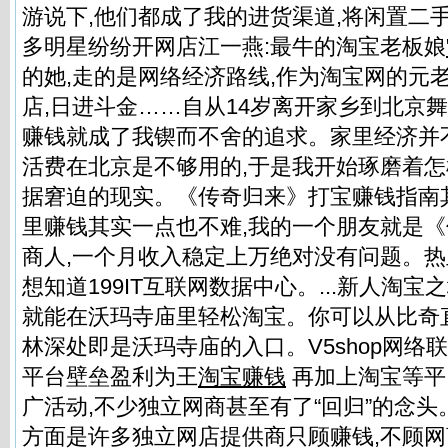
游说下,他们都成了我的进货渠道,将闲置二
多明星纷纷开网店江一燕:最牛的淘宝老板娘
的她,走的是网络经济路线,作为淘宝网的元
店,日进斗金……自从14岁离开家乡到北京舞
赚钱就成了我锲而不舍的追求。家里经济并
活费在北京是不够用的,于是我开始琢磨着
据窘迫的现实。《传奇归来》打宝赚钱指南
里赚钱其实一点也不难,我的一个朋友就是
商人,一个月收入稳定上万绝对没有问题。
热
想知道199IT互联网数据中心。...新人淘宝
就能在沃玛寺庙里轻松淘宝。你可以从比奇
林深处即是沃玛寺庙的入口。V5shop网络
平台壁垒盈利为王
淘宝赚钱
再加上淘宝等平
广活动,不少独立网商甚至有了“回归”的念头
方面是许多独立网店提供商只顾赚钱,不顾网