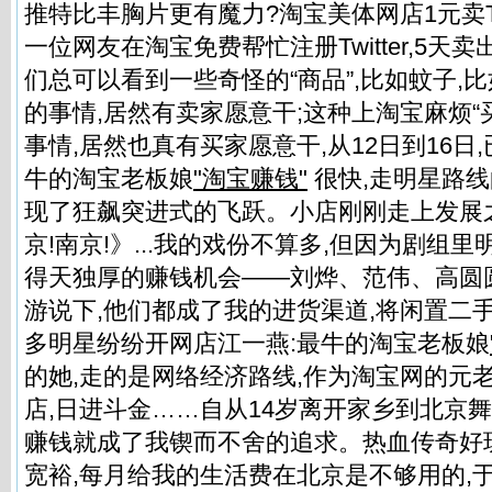
推特比丰胸片更有魔力?淘宝美体网店1元卖Tw
一位网友在淘宝免费帮忙注册Twitter,5天卖
们总可以看到一些奇怪的“商品”,比如蚊子,比如
的事情,居然有卖家愿意干;这种上淘宝麻烦“
事情,居然也真有买家愿意干,从12日到16日
牛的淘宝老板娘
"淘宝赚钱"
很快,走明星路
现了狂飙突进式的飞跃。小店刚刚走上发展
京!南京!》...我的戏份不算多,但因为剧组
得天独厚的赚钱机会——刘烨、范伟、高圆
游说下,他们都成了我的进货渠道,将闲置二
多明星纷纷开网店江一燕:最牛的淘宝老板娘
的她,走的是网络经济路线,作为淘宝网的元
店,日进斗金……自从14岁离开家乡到北京舞
赚钱就成了我锲而不舍的追求。热血传奇好
宽裕,每月给我的生活费在北京是不够用的,