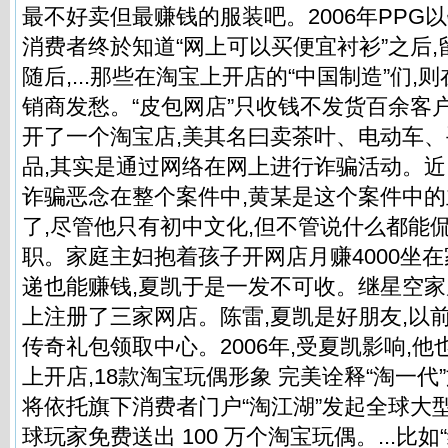
最不好卖但最赚钱的服装吧。2006年PPG
消费者终於知道“网上可以买便宜衬衫”之后,
随后,...那些在淘宝上开店的“中国制造”们
销商发愁。“皮包网店”只收钱不发货百余客
开了一个淘宝店,美其名曰卖茶叶、电动车
品,其实是通过网络在网上进行诈骗活动。近日,
诈骗恶念在整个案件中,黄某是这个案件中的主
了,尽管他只有初中文化,但不管说什么都能
职。家庭主妇抱着孩子开网店月赚4000坐
递也能赚钱,夏凯于是一发不可收。继星空家
上注册了三家网店。陈雷,夏凯是好朋友,以
传奇礼包领取中心。2006年,受夏凯影响,
上开店,18款淘宝玩偶形象 完美诠释“淘一代
将依托旗下消费者门户“淘江湖”发起全球大
球玩家免费送出 100 万个淘宝玩偶。...比如