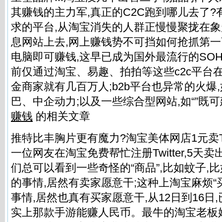
其赚钱的主力军,真正的C2C跑到哪儿去了
求的平台,从淘宝消失的人群正慢慢聚拢在
息网站上去,网上赚钱势不可挡如何抢抓第一
电脑即可赚钱,这早已成为国外最流行的SOHO
前仅通过淘宝、易趣、拍拍等这些c2c平台
金商家就有几百万人;b2b平台也异常的火爆
巴、中企动力;以及一些综合型网站,如“”既可
赚钱
的相关文章
推特比丰胸片更有魔力?淘宝美体网店1元卖Tw
一位网友在淘宝免费帮忙注册Twitter,5天卖
们总可以看到一些奇怪的“商品”,比如蚊子,比如
的事情,居然有卖家愿意干;这种上淘宝麻烦“
事情,居然也真有买家愿意干,从12日到16日
实上那款手游能赚人民币。最牛的淘宝老板