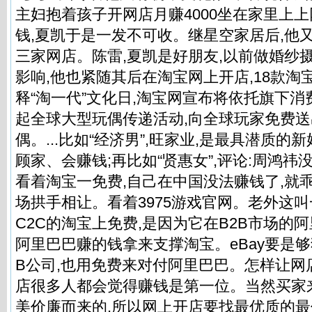
主妇抱着孩子开网店月赚4000坐在家里上
钱,夏凯于是一发不可收。继星空家居后,他
三家网店。陈雷,夏凯是好朋友,以前做婚纱摄影
影响,他也紧随其后在淘宝网上开店,18款淘
释“淘一代”文化日,淘宝网宣布将依托旗下消
起全球大型玩偶传递活动,向全球玩家免费送出
偶。...比如“经济男”,旺家业,是最具潜质的
顾家、会赚钱;再比如“贤惠女”,评论:周鸿祎没
看着淘宝一免费,自己在中国没法赚钱了,就
场拱手相让。看着3975游戏官网。老外这叫一
C2C的淘宝上免费,是因为它在B2B市场的
阿里巴巴赚的钱拿来支撑淘宝。eBay要是够
B公司,也用免费来对付阿里巴巴。怎样让网
店很多人都会觉得赚钱是第一位。当然买家
美价廉而来的,所以网上开店要找最优质的