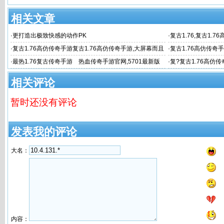
相关文章
·
更打造出极致快感的动作PK
·
复古1.76,复古1.
·
复古1.76高仿传奇手游复古1.76高仿传奇手游,大屏幕而且
·
复古1.76高仿传奇
支持全平台手游
哪个
·
最热1.76复古传奇手游 热血传奇手游官网,5701最新版
·
复?复古1.76高仿传
传奇手游
相关评论
暂时还没有评论
发表我的评论
大名：
内容：