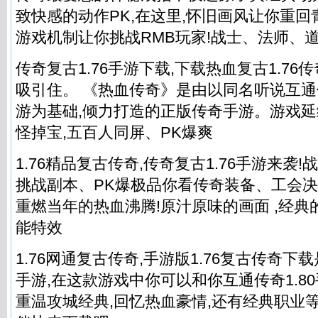
致快感的动作PK,在这里,怀旧画风让你重
游戏机制让你挑战RMB玩家!战士、法师、
传奇复古1.76手游下载,下载热血复古1.76
吸引住。 《热血传奇》是由以同名听说互通传
游为基础,倾力打造的正版传奇手游。游戏延
怪掉宝,五百人同屏、PK爆爽
1.76精品复古传奇,传奇复古1.76手游来袭
挑战副本、PK爆极品你看传奇装备、工会决
重燃当年的热血沸腾!原汁原味的画面 ,经典
能特效
1.76网通复古传奇,手游版1.76复古传奇
手游,在这款游戏中你可以和你互通传奇1.8
重温攻城经典,回忆热血豪情,还有经典职业