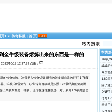
新开1.76传奇私服
|
首 页
本类热
火龙到金牛级装备熔炼出来的东西是一样的
·
76客
022/10/13 12:37:29 点击：
微变态
·
战战的
·
网页热血
新的传奇体验。冰雪复古传奇优势 所有的装备都非常的好打 1.76复
算？| CB
·
1.80
花、玛雅),冰雪复古三职业传奇这款就是按照1.76最经典的复刻而
本网推荐
·
除了通
炼出来的东西是一样的。让你在这任意挑选，对于新开176英雄合击
·
DNF
游戏网
·
传奇1.
传奇客户
·
问道手
我现在
·
反馈及