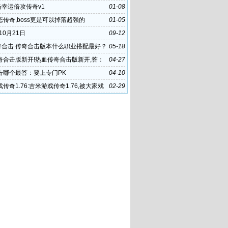
击幸运倍攻传奇v1
01-08
传奇,boss更是可以掉落超强的
01-05
年10月21日
09-12
传奇合击 传奇合击版本什么职业搭配最好？
05-18
奇合击版新开!热血传奇合击版新开,答：
04-27
道士的
击哪个最答：要上专门PK
04-10
传奇1.76:吉米游戏传奇1.76,被大家戏
02-29
赛上的“无冕之王