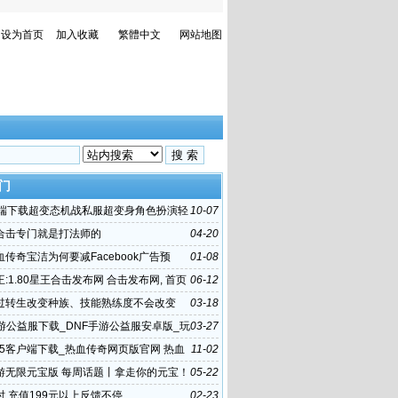
设为首页
加入收藏
繁體中文
网站地图
门
户端下载超变态机战私服超变身角色扮演轻
10-07
合击专门就是打法师的
04-20
传奇宝洁为何要减Facebook广告预
01-08
Nweekly
星王:1.80星王合击发布网 合击发布网, 首页
06-12
 05
过转生改变种族、技能熟练度不会改变
03-18
手游公益服下载_DNF手游公益服安卓版_玩
03-27
75客户端下载_热血传奇网页版官网 热血
11-02
端官网 网页热
游无限元宝版 每周话题丨拿走你的元宝！
05-22
只听个
时 充值199元以上反馈不停
02-23