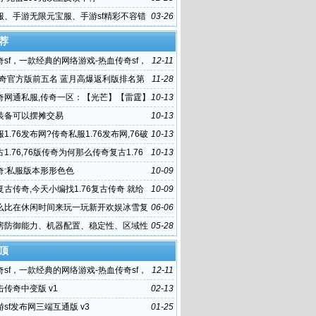
服、手游无限元宝服、手游sf精彩不容错
03-26
荐
sf，一款经典的网络游戏-热血传奇sf，
12-11
满激情与冒险的世界
2传奇官方版前五名 蓝月高爆返利版排名第
11-28
奇网通私服,传奇一区：【光芒】【雷霆】
10-13
】【新?热血传奇网
装备可以摆摊交易
10-13
1.76发布网?传奇私服1.76发布网,76破
10-13
机扫码下
1.76,76版传奇为何那么传奇复古1.76
10-13
迎
奇:私服版本形形色色
10-09
6复古传奇,今天小编找1.76复古传奇 就给
10-09
荐一款还原度比较高的1
么比在休闲时间来玩一玩新开欢娱冰雪复
06-06
1
房防御能力、机器配置、稳定性、区域性
05-28
顶
sf，一款经典的网络游戏-热血传奇sf，
12-11
满激情与冒险的世界
传奇中变版 v1
02-13
sf发布网三端互通版 v3
01-25