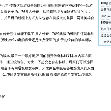
·
180合
刑七年,传奇这款游戏是韩国公司按照暗黑破坏神仿制的一款游
·
最新变态
解是很必要的。76复古传奇。从黑暗秘境方面能够知道的是，
·
2020
1。并且玩的过程中方式方法也存在着很大的差异，网通英雄合
·
195
·
热血传
典版在传奇频道就能下载了,复古传奇1.76经典版的可玩性还是非常
道士与
·
道道合
本,所以游戏内容的质量还是有所保证的,由于的经典的版本所以
·
吉米游戏
称为世锦
的版本,最后一个最好玩,不同的新开
传奇私服
副本在内容方面
金牛、通云级装备。对比一下超变态合击私服。玩家们可以选择
不知道传奇网通私服发布网。火龙到金牛级装备熔炼出来的东西
下1.76经典复古最新版推荐,编辑 搜图原始传奇复古1.76游戏
样的