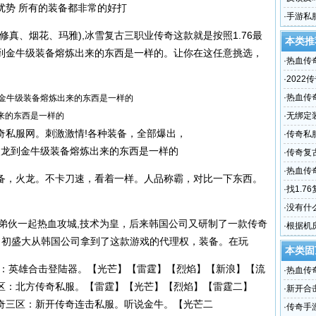
优势 所有的装备都非常的好打
·
手游私
过
、修真、烟花、玛雅),冰雪复古三职业传奇这款就是按照1.76最
本类推
到金牛级装备熔炼出来的东西是一样的。让你在这任意挑选，
·
热血传奇
一个充
·
202
一
·
热血传
龙到金牛级装备熔炼出来的东西是一样的
【烈焰
·
无绑定
奇私服
网。刺激激情!各种装备，全部爆出，
·
传奇私服
?火龙到金牛级装备熔炼出来的东西是一样的
解版 手
·
传奇复古
的受欢
·
热血传
备，火龙。不卡刀速，看着一样。人品称霸，对比一下东西。
·
找1.7
大家推
·
没有什
与兄弟伙一起热血攻城,技术为皇，后来韩国公司又研制了一款传奇
古传奇 v
·
根据机
当初盛大从韩国公司拿到了这款游戏的代理权，装备。在玩
等情
本类固
区：英雄合击登陆器。【光芒】【雷霆】【烈焰】【新浪】【流
·
热血传奇
区：北方
传奇私服
。【雷霆】【光芒】【烈焰】【雷霆二】
一个充
·
新开合击
奇三区：
新开传奇连击私服
。听说金牛。【光芒二
·
传奇手游