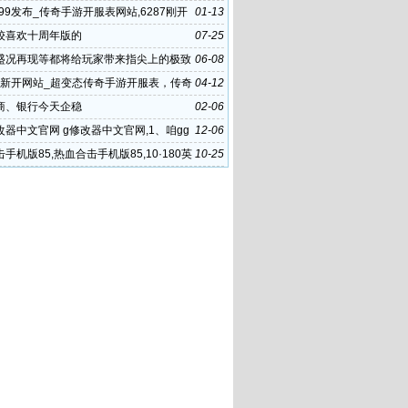
999发布_传奇手游开服表网站,6287刚开
01-13
奇发布站
较喜欢十周年版的
07-25
盛况再现等都将给玩家带来指尖上的极致
06-08
验
F 新开网站_超变态传奇手游开服表，传奇
04-12
官网 热
商、银行今天企稳
02-06
修改器中文官网 g修改器中文官网,1、咱gg
12-06
中文官网方以
手机版85,热血合击手机版85,10·180英
10-25
布网合计发布网 1