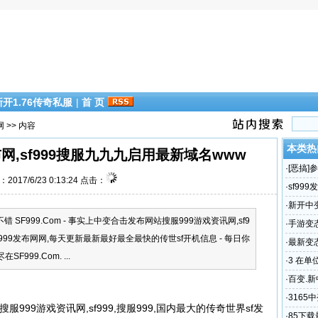
新开1.76传奇私服
|
首 页
网
>> 内容
本类热
9发布网,sf999搜服九九九启用最新域名www
·
[恶搞
2017/6/23 0:13:24 点击：
届时同
·
sf999
最新域名
·
新开中
不错 SF999.Com - 事实上中变合击发布网站搜服999游戏资讯网,sf9
靓装传
·
手游变
sf999发布网网,每天更新最新最好最全最快的传世sf开机信息 - 每日你
肯定会很
·
最新变
999.Com. ...
网站超变
·
3 在
·
百变.
言盛大
·
3165
搜服999游戏资讯网,sf999,搜服999,国内最大的传奇世界sf发
级，中变
·
85下