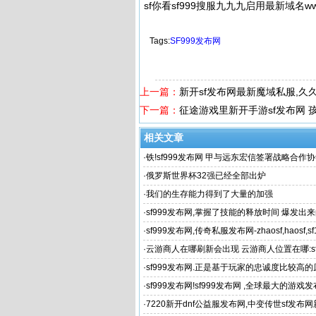
sf你看sf999搜服九九九启用最新域名w
Tags:
SF999发布网
上一篇：
新开sf发布网最新魔域私服,久
下一篇：
征途游戏里新开手游sf发布网 
相关文章
·
铁!sf999发布网 甲与远东宏信签署战略合作
造工
·
俄罗斯世界杯32强已经全部出炉
·
我们的生存能力得到了大量的加强
·
sf999发布网,掌握了技能的释放时间 爆发出
就会更高
·
sf999发布网,传奇私服发布网-zhaosf,haosf,sf12
000ok,jjj,c
·
云游商人在哪刷新会出现 云游商人位置在哪:sf
·
sf999发布网.正是基于玩家的忠诚度比较高的
·
sf999发布网!sf999发布网 ,全球最大的游戏发
·
7220新开dnf公益服发布网,中变传世sf发布网