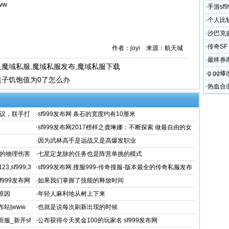
ww
·
手游sf
中变传
·
个人比
·
沙巴克
震撼体
·
传奇S
作者：joyi 来源：航天城
公益服
·
最终券
久魔域私服,魔域私服发布,魔域私服下载
·
g.gg
孩子饥饱值为0了怎么办
修改器
·
热血合击
雄合击发
协议，联手打
·
sf999发布网 条石的宽度约有10厘米
·
sf999发布网2017榜样之龚琳娜：不断探索 做最自由的女
人
·
因为武林高手是远战又是高爆发职业
来的物理伤害
·
七星定龙脉的任务也是阵营单挑的模式
3,sf999,3
·
sf999发布网.搜服999-传奇搜服-版本最全的传奇私服发布
网站-
999发布网
·
如果我们掌握了技能的释放时间
原因
·
年轻人麻利地从树上下来
布站|www
·
也就是说每次刷新出现的时候
新服_新开sf
·
公布获得今天奖金100的玩家名 sf999发布网