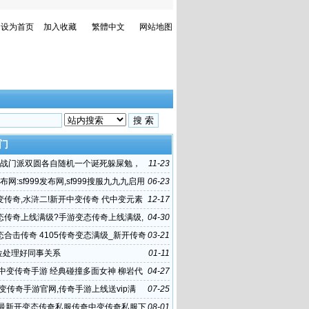
设为首页
加入收藏
繁體中文
网站地图
门
]参战门派双圆各自随机一个诞死躲屎勉，
11-23
一门庞弈
发布网:sf999发布网,sf999搜服九九九启用
06-23
www
变传奇,水浒二!新开中变传奇 代中变元素
12-17
奇私服
态传奇上线满级?手游变态传奇上线满级,
04-30
慢 建议
态合击传奇 4105传奇变态满级_新开传奇
03-21
态_2017最新传奇手游
单位处理好同事关系
01-11
新中变传奇手游 经典碰撞多面女神 柳岩代
04-27
游戏《传奇世界手游》
中变传奇手游官网,传奇手游上线送vip满
07-25
传世sf发布网新服
载最新开变态传奇私服传奇中变传奇私服下
08-01