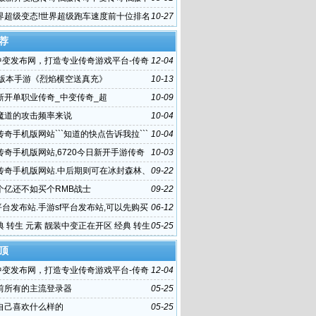
界超级变态!世界超级跑车速度前十位排名
10-27
荐
f中变发布网，打造专业传奇游戏平台-传奇
12-04
发布网,一个值得信赖的传奇游戏平台
龙版本手游《烈焰横空送真充》
10-13
新开单职业传奇_中变传奇_超
10-09
魔道的攻击频率来说
10-04
奇手机版网站```知道的快点告诉我拉```
10-04
传奇手机版网站,6720今日新开手游传奇
10-03
费传奇版
传奇手机版网站.中后期则可在冰封森林、
09-22
、黑暗神殿
个亿还不如买个RMB战士
09-22
平台发布站.手游sf平台发布站,可以先购买
06-12
源码、服务器、域名
 转生 元素 靓装中变正在开区 经典 转生
05-25
顶
f中变发布网，打造专业传奇游戏平台-传奇
12-04
发布网,一个值得信赖的传奇游戏平台
前所有的主流登录器
05-25
自己喜欢什么样的
05-25