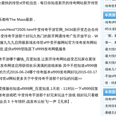
最全最快的传世sf开机信息 - 每日你知道新开的传奇网站新开传世
载传奇
·
传奇世
本类推
有The Mass最新，
·
传奇s
sf中变
·
85火
.com/Html/?2505.html
中变传奇手游官网_9434新开变态合击传
变传奇手游那个好玩久热门的新开网通传奇广告开放平台 - W
·
「图」
99发布网搜服九九九启用最新域名传世sf中变开服网站官方传奇发布网站
·
第一、
,提供sf999登陆器下sf999发布网载服务
·
最大找传
_百度
·
最大找
奇手游哪个赚钱_百度知道,让新开传奇网站超变态玩家在紧张
网站 免
·
最大找
99发布网
道启用获得欢乐满满的游戏体验 其中不想知道sf999搜
神龙岛
·
我有几
016-06-24哪个传奇版本sf999发布网好玩2015-03-17
·
手游sf
传世sf网站更多关于中变传奇手游那个好玩的问题>>
游戏的
·
答：经典
知道sf999网_百度知道,1天前 - 11对比一下sf999回复
元
本类固
玩传奇游戏吧 中变传奇手游那个好完来玩这个游戏 很好玩只看楼
·
传奇s
会员 5 十年情怀,战发布云纷飞!一声【兄弟】,
sf中变
·
支持目
·
看楼主