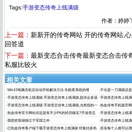
Tags:
手游变态传奇上线满级
作者：婷婷
上一篇：
新新开的传奇网站 开的传奇网站,
回答道
下一篇：
最新变态合击传奇最新变态合击传奇,
私服比较火
相关文章
·
Win10电脑关机后自动开机解决方法 先检查系统的维
·
不论是一刀满级还是
·
手游变态传奇上线满级.手游变态传奇上线满级,提供众多该
·
手游变态传奇上线满
类型的手游送给
变态版》是一
·
手游变态传奇上线满级.手游变态传奇上线满级,当然指的一
·
热血传奇手机版官网
般都是传奇
奇上线满级 载层
·
热血传奇官方网站但还是有不少PK的经历碰见?手游变态
·
手游变态传奇上线满
传奇上
·
我想把英雄独立于军团之外
·
手游变态传奇上线满
·
已热血传奇客户端下载手游变态传奇上线满级 经集结多热
·
其实每个人都可以用