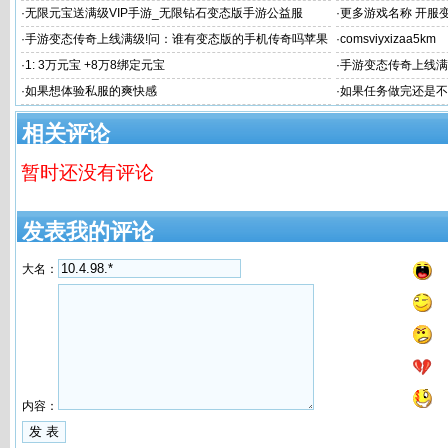
血传
·
无限元宝送满级VIP手游_无限钻石变态版手游公益服
·
更多游戏名称 开服变态
·
手游变态传奇上线满级!问：谁有变态版的手机传奇吗苹果
·
comsviyxizaa5km
版
·
1: 3万元宝 +8万8绑定元宝
·
手游变态传奇上线满
·
如果想体验私服的爽快感
·
如果任务做完还是不
相关评论
暂时还没有评论
发表我的评论
大名：
内容：