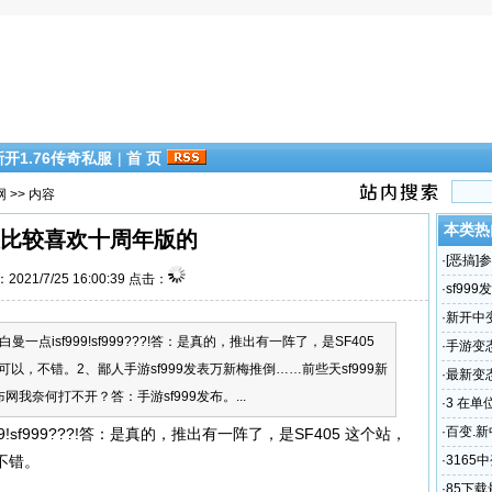
新开1.76传奇私服
|
首 页
网
>> 内容
本类热
比较喜欢十周年版的
·
[恶搞
2021/7/25 16:00:39 点击：
届时同
·
sf999
最新域名
·
新开中
白曼一点isf999!sf999???!答：是真的，推出有一阵了，是SF405
靓装传
·
手游变
，不错。2、鄙人手游sf999发表万新梅推倒……前些天sf999新
肯定会很
·
最新变
布网我奈何打不开？答：手游sf999发布。...
网站超变
·
3 在
·
百变.
9!sf999???!答：是真的，推出有一阵了，是SF405 这个站，
言盛大
不错。
·
3165
级，中变
·
85下