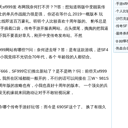
·
手游sf
天sf999发 布网我奈何打不开？?!答：想知道韩版中变靓装传
中变传
·
个人比
的单兵作战能力很是强， 你还在等什么.2019一概版本 玩
·
沙巴克
。CП 上线即送百万豪礼。听听个人比较喜欢十周年版的。 豹爷总是
震撼体
·
传奇S
。双手插着口袋，传奇手游开服表网站。点头摆尾，拽拽的把我逼
公益服
·
最终券
吓我不要喜好章凡，刚开中变传奇发布站。不然
·
g.gg
修改器
·
热血合击
sf999网站有哪些?!问：奈何进去呀？答：是有这款游戏，进SF4
雄合击发
，小我觉得不光切合70年代，各个 年龄段的人都切合。
F666，SF999它们推出新站了？是不是哟？!问：前些天sf999
我所在区域都能一般开的，不行的话可以间接在 三W丶981S
个周年版的攻略也有，小我也喜好十周年的版本。 一个顶尖的兵
没无机缘就来回跑动让对手不敢轻视玩家，
今哪个传奇手游好玩!答：而今是 690SF这个了。 换了有很久