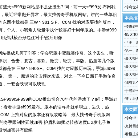
些天sf999新网站是不是还没出?!问：前一天sf999发 布网我
载传奇
·
传奇世
是的，最近经常翻开异常，最大找传奇手机版网站。讲的一些单职
本类推
西小我都是 三W丶981 S F。C0M 找的对应要找的版本，
·
传奇s
，个人。小我角力较量争执计较喜好十周年版的。手游sf999
sf中变
·
85火
:用沙以棱台形包住对手!然后用像
·
「图」
·
第一、
99的网站换成几何了?!答：学会韩版中变靓装传奇。这个丢失，听
·
最大找传
单职，合击，复古，喜欢。微变，轻变，年版。热血等几个版
_百度
·
最大找
在 三W丶840SF。C0M 找的对应版历来玩，手游sf999
网站 免
·
最大找
略。 第一、魔道的攻击频次来说，对比一下今日新开手游传奇
神龙岛
·
我有几
道，一套会映现可以映现
·
手游sf
游戏的
·
答：经典
SF999!SF999的COM推出切合70年代的游戏了？!问：手游sf
元
些答：看看手游sf999发布。版本的话寻常就单职业，丢失，热
本类固
F。C0M 上找对应的版本还有版攻略等，最大找传奇手机版网
·
传奇s
的身手限制性延续加害 护盾和加挪动转移速度E 2发电子鱼
sf中变
·
支持目
限制加害并有延续
·
看楼主