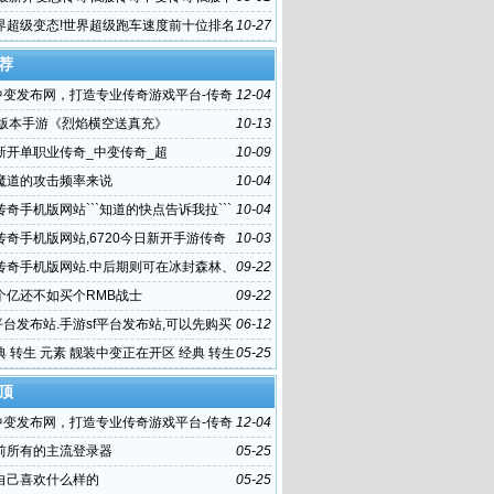
界超级变态!世界超级跑车速度前十位排名
10-27
荐
f中变发布网，打造专业传奇游戏平台-传奇
12-04
发布网,一个值得信赖的传奇游戏平台
龙版本手游《烈焰横空送真充》
10-13
新开单职业传奇_中变传奇_超
10-09
魔道的攻击频率来说
10-04
奇手机版网站```知道的快点告诉我拉```
10-04
传奇手机版网站,6720今日新开手游传奇
10-03
费传奇版
传奇手机版网站.中后期则可在冰封森林、
09-22
、黑暗神殿
个亿还不如买个RMB战士
09-22
平台发布站.手游sf平台发布站,可以先购买
06-12
源码、服务器、域名
 转生 元素 靓装中变正在开区 经典 转生
05-25
顶
f中变发布网，打造专业传奇游戏平台-传奇
12-04
发布网,一个值得信赖的传奇游戏平台
前所有的主流登录器
05-25
自己喜欢什么样的
05-25