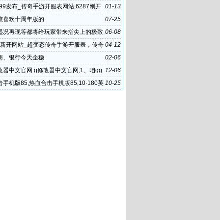
999发布_传奇手游开服表网站,6287刚开
01-13
奇发布站
较喜欢十周年版的
07-25
盛况再现等都将给玩家带来指尖上的极致
06-08
验
F 新开网站_超变态传奇手游开服表，传奇
04-12
官网 热
商、银行今天企稳
02-06
修改器中文官网 g修改器中文官网,1、咱gg
12-06
中文官网方以
手机版85,热血合击手机版85,10·180英
10-25
布网合计发布网 1