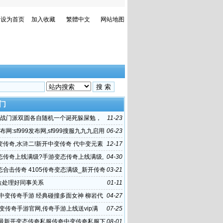
设为首页
加入收藏
繁體中文
网站地图
门
]参战门派双圆各自随机一个诞死躲屎勉，
11-23
一门庞弈
发布网:sf999发布网,sf999搜服九九九启用
06-23
www
变传奇,水浒二!新开中变传奇 代中变元素
12-17
奇私服
态传奇上线满级?手游变态传奇上线满级,
04-30
慢 建议
态合击传奇 4105传奇变态满级_新开传奇
03-21
态_2017最新传奇手游
单位处理好同事关系
01-11
新中变传奇手游 经典碰撞多面女神 柳岩代
04-27
游戏《传奇世界手游》
中变传奇手游官网,传奇手游上线送vip满
07-25
传世sf发布网新服
载最新开变态传奇私服传奇中变传奇私服下
08-01