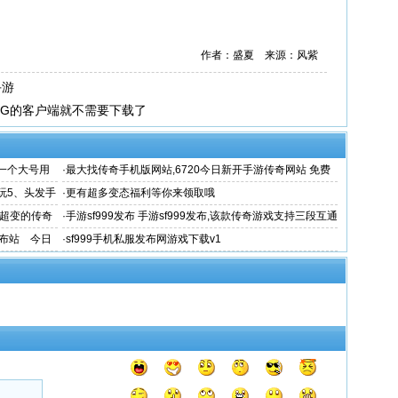
作者：盛夏 来源：风紫
手游
3G的客户端就不需要下载了
拿双一个大号用
·
最大找传奇手机版网站,6720今日新开手游传奇网站 免费
传奇版
前玩5、头发手
·
更有超多变态福利等你来领取哦
网站超变的传奇
·
手游sf999发布 手游sf999发布,该款传奇游戏支持三段互通
发布站 今日
·
sf999手机私服发布网游戏下载v1