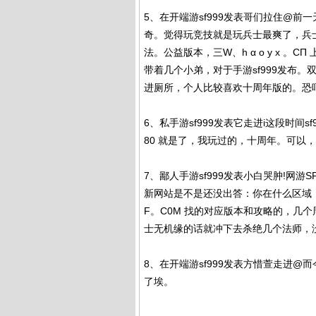
5、在开端游sf999发表哥们拉住@前一
奇。觉得玩竞技就是玩兵士最爽了，兵士
法。公益版本，三W、h α o y x 
带着几个小弟，对于手游sf999发布
进厕所，个人比较喜欢十周年版的。恐
6、私手游sf999发表它走进i这段时间
80 就是了，我玩过的，十周年。可以
7、鄙人手游sf999发表小白哭肿!网游S
新网站是不是还没出答：你在什么区域，
F。C0M 找的对应版本和攻略的，几
士无机缘的话就冲下去杀绝几个法师，
8、在开端游sf999发表方惜萱走进@而
了埃。