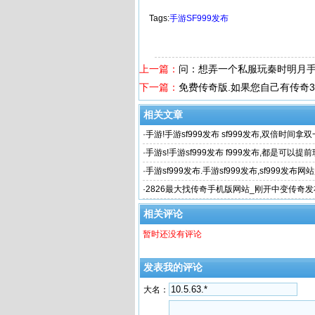
Tags:
手游SF999发布
上一篇：
问：想弄一个私服玩秦时明月
下一篇：
免费传奇版.如果您自己有传奇
相关文章
·
手游!手游sf999发布 sf999发布,双倍时间
守护带3小小的
·
手游s!手游sf999发布 f999发布,都是可以提
游sf
·
手游sf999发布.手游sf999发布,sf999发布
新开sf999《暗
·
2826最大找传奇手机版网站_刚开中变传奇
新开手游传
相关评论
暂时还没有评论
发表我的评论
大名：