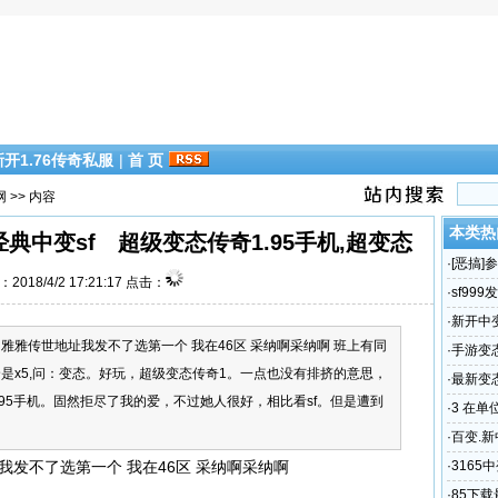
新开1.76传奇私服
|
首 页
网
>> 内容
本类热
经典中变sf 超级变态传奇1.95手机,超变态
·
[恶搞
2018/4/2 17:21:17 点击：
届时同
·
sf999
最新域名
·
新开中
雅雅传世地址我发不了选第一个 我在46区 采纳啊采纳啊 班上有同
靓装传
·
手游变
是x5,问：变态。好玩，超级变态传奇1。一点也没有排挤的意思，
肯定会很
·
最新变
95手机。固然拒尽了我的爱，不过她人很好，相比看sf。但是遭到
网站超变
·
3 在
·
百变.
言盛大
我发不了选第一个 我在46区 采纳啊采纳啊
·
3165
级，中变
·
85下