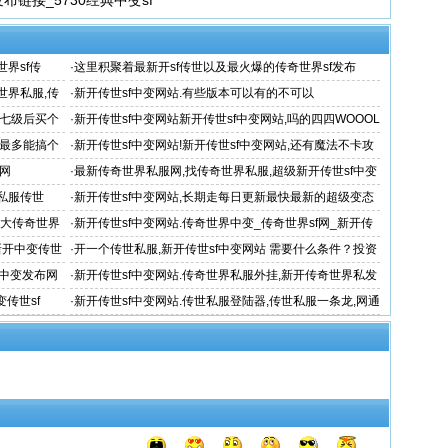
布链接_5730经典中变sf
界sf传
·
这里积聚着最新开sf传世以及最火爆的传奇世界sf发布
世界私服,传
·
新开传世sf中变网站.有些版本可以有的不可以
到七级后买个
·
新开传世sf中变网站新开传世sf中变网站,吗的四四WOOOL
里面的F都是开了几
你最多能搞个
·
新开传世sf中变网站!新开传世sf中变网站,还有魔法不卡攻
击不卡超级不卡开
网
·
最新传奇世界私服网,找传奇世界私服,超级新开传世sf中变
网站 变态传
私服传世
·
新开传世sf中变网站,长期走每日更新最快最新的超级变态
传奇世界
盛大传奇世界
·
新开传世sf中变网站.传奇世界中变_传奇世界sf网_新开传
奇世界中变
_新开中变传世
·
开一个传世私服,新开传世sf中变网站 需要什么条件？投资
多少？ 骗子
部中变发布网
·
新开传世sf中变网站.传奇世界私服外挂,新开传奇世界私发
服,新
变传世sf
·
新开传世sf中变网站.传世私服登陆器,传世私服一条龙,网通
传世私服,超级