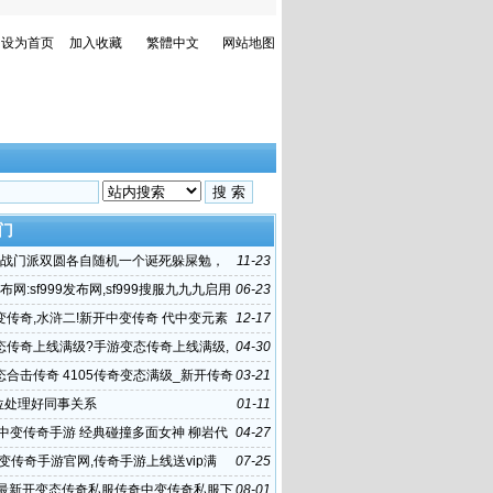
设为首页
加入收藏
繁體中文
网站地图
门
]参战门派双圆各自随机一个诞死躲屎勉，
11-23
一门庞弈
发布网:sf999发布网,sf999搜服九九九启用
06-23
www
变传奇,水浒二!新开中变传奇 代中变元素
12-17
奇私服
态传奇上线满级?手游变态传奇上线满级,
04-30
慢 建议
态合击传奇 4105传奇变态满级_新开传奇
03-21
态_2017最新传奇手游
单位处理好同事关系
01-11
新中变传奇手游 经典碰撞多面女神 柳岩代
04-27
游戏《传奇世界手游》
中变传奇手游官网,传奇手游上线送vip满
07-25
传世sf发布网新服
载最新开变态传奇私服传奇中变传奇私服下
08-01