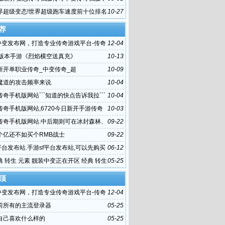
界超级变态!世界超级跑车速度前十位排名
10-27
荐
f中变发布网，打造专业传奇游戏平台-传奇
12-04
发布网,一个值得信赖的传奇游戏平台
龙版本手游《烈焰横空送真充》
10-13
新开单职业传奇_中变传奇_超
10-09
魔道的攻击频率来说
10-04
奇手机版网站```知道的快点告诉我拉```
10-04
传奇手机版网站,6720今日新开手游传奇
10-03
费传奇版
传奇手机版网站.中后期则可在冰封森林、
09-22
、黑暗神殿
个亿还不如买个RMB战士
09-22
平台发布站.手游sf平台发布站,可以先购买
06-12
源码、服务器、域名
 转生 元素 靓装中变正在开区 经典 转生
05-25
顶
f中变发布网，打造专业传奇游戏平台-传奇
12-04
发布网,一个值得信赖的传奇游戏平台
前所有的主流登录器
05-25
自己喜欢什么样的
05-25