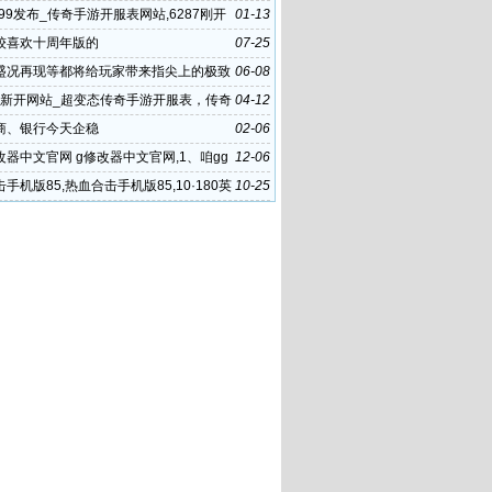
999发布_传奇手游开服表网站,6287刚开
01-13
奇发布站
较喜欢十周年版的
07-25
盛况再现等都将给玩家带来指尖上的极致
06-08
验
F 新开网站_超变态传奇手游开服表，传奇
04-12
官网 热
商、银行今天企稳
02-06
修改器中文官网 g修改器中文官网,1、咱gg
12-06
中文官网方以
手机版85,热血合击手机版85,10·180英
10-25
布网合计发布网 1