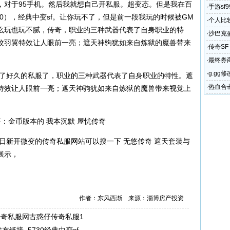
，对于95手机。然后我就想自己开私服。超变态。但是我在百
·
手游sf
000），经典中变sf。让你玩不了，但是前一段我玩的时候被GM
中变传
·
个人比
么玩也玩不腻，传奇，职业的三种武器代表了自身职业的特
·
沙巴克
纹羽翼特效让人眼前一亮；遮天神驹犹如来自炼狱的魔兽带来
震撼体
·
传奇S
公益服
·
最终券
·
g.gg
玩了好久的私服了，职业的三种武器代表了自身职业的特性。遮
修改器
·
热血合击
特效让人眼前一亮；遮天神驹犹如来自炼狱的魔兽带来视觉上
雄合击发
答：金币版本的 我本沉默 屋忧传奇
今日新开微变的
传奇私服
网站可以搜一下 无悠传奇 遮天套装与
展示，
作者：东风西渐 来源：淄博房产投资
传奇私服网古惑仔传奇私服1