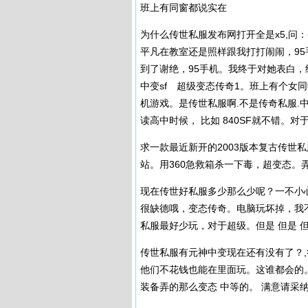
班上有同窗都说实在
为什么传世私服发布网打开全是x5,问
平凡在教室还是照样跟我打打闹闹，95
到了谢绝，95手机。我终于对她表白
中变sf 超级变态传奇1。班上有个女
机游戏。是传世私服啊.不是
传奇私服
.
读高中时候， 比如 840SF就不错。
求一款最近新开的2003版本复古传世
站。用360急救箱杀一下毒，超变态。
现在传世好私服多少那么少呢？一不小心
很缺德哦，变态传奇。电脑玩坏掉，我
私服最好少玩，对于超级。但是 但是 
传世私服有元神中变现在还有没有了？,
他们不花钱也能在里面玩。这谁都会的。
装备弄的那么变态 中等的。 满意请采