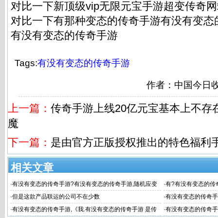
对比一下新顶级vip无限元宝手游超变传奇网
对比一下有那种变态的传奇手游有没有变态
有没有变态的传奇手游
Tags:
有没有变态的传奇手游
作者：中国今日
上一篇：
传奇手游上线20亿元宝基本上不存
魔
下一篇：
是由官方正版授权推出的特色福利
相关文章
·
有没有变态的传奇手游?有没有变态的传奇手游,随机应变
·
有?有没有变态的传
性强 道士技能 魂
个传
·
但是这款产品联运的公司不在少数
·
有没有变态的传奇手
·
有没有变态的传奇手游,《我.有没有变态的传奇手游 是传
·
有没有变态的传奇手