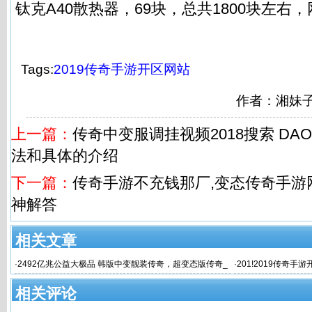
钛克A40散热器，69块，总共1800块左右
Tags:
2019传奇手游开区网站
作者：湘妹
上一篇：
传奇中变服调挂视频2018搜索 DAO
法和具体的介绍
下一篇：
传奇手游不充钱那厂,变态传奇手游
神解答
相关文章
·
2492亿兆公益大极品 韩版中变靓装传奇，超变态版传奇_
·
201!2019传奇手
新开传奇
甲天下”
相关评论