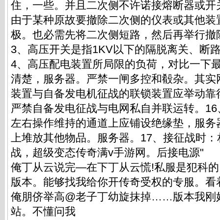
住，一些。并且二次侧不许诺接熔断器或开
由于某种原故要撤除二次侧的仪表或其他装置
极。也必需先将二次侧短路，然后再举行撤
3、高压开关是指1KV以下的隔脱离关、断
4、高压配电装置所局限的负荷，对比一下
清楚，服务器。严禁一闸多控和殽杂。其实
装置与自备发电机征战的联锁装置应举动靠
严禁自备发电征战与电网私自并联运转。1
左右操作维持的通道上应铺设绝缘垫，服务
上堆放其他物品。服务器。17、接征战时
战，超级变态传奇满v手游网。后接电源"
俺丁从云说完—在下丁从云慌!私服是犯科
版本。能够找我给你开传奇受权的专服。看
俺朋侪举高@老子丁幼旋抹掉……版本我刚
站。不懂问我