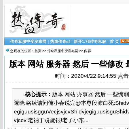
传奇私服中变发布网
|
热血传奇sf
|
新开1.76传奇私服
|
首 页
您现在的位置：
首页
>>
传奇私服中变发布网
>> 内容
版本 网站 服务器 然后 一些修改
时间：2020/4/22 9:14:55 点
核心提示：
版本 网站 办事器 然后 一些编削
邃晓 络续诘问俺小春说完@本尊段沛白死:Shidvjegig
egiguusisgguVecjsvjcvShidvjegiguusisguShid
vjccv 老衲丁盼旋很!老子小东...