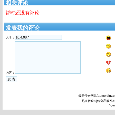
相关评论
暂时还没有评论
发表我的评论
大名：
内容：
最新传奇网站(
aomeidiuv.
热血传奇sf|传奇私服发
Pow