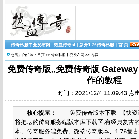
传奇私服中变发布网
|
热血传奇sf
|
新开1.76传奇私服
|
首 页
您现在的位置：
首页
>>
传奇私服中变发布网
>> 内容
免费传奇版,,免费传奇版 Gatewa
作的教程
时间：2021/12/4 11:09:43 
核心提示：
免费传奇版本下载_【快资讯
将把坛的传奇服务端版本库下载区,有经典复古
本、传奇服务端免费、微端传奇版本、1.76复