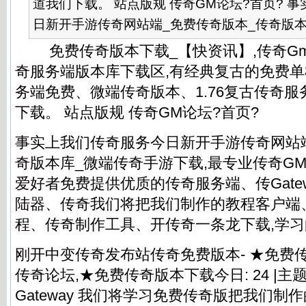
道我们下载。 站点版规 传奇GM论坛?首页? 
日新开手游传奇网站端_免费传奇版本_传奇版本库_
免费传奇版本下载_【快资讯】,传奇G
奇服务端版本库下载区,有经典复古的免费
务端免费、微端传奇版本、1.76复古传奇
下载。 站点版规 传奇GM论坛?首页?
事实上我们传奇服务
今日新开手游传奇网站
奇版本库_微端传奇手游下载,最专业传奇G
爱好者免费提供优质的传奇服务端、传Gate
陆器、传奇我们将把我们制作的教程客户端
程、传奇制作工具、开传奇一条龙下载,学习
刚开中变传奇发布站传奇免费版本- ★免费传奇
传奇论坛,★免费传奇版本下载今日: 24 |主题: 5
Gateway 我们将学习免费传奇版把我们