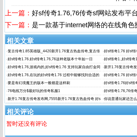
上一篇：
好sf传奇1.76,76传奇sf网站发布平台
下一篇：
是一款基于internet网络的在线角
相关文章
·
复古传奇1.85英雄版_4420新开1.76复古热血传奇,复古传
·
好sf传奇1.76 好
奇1.85
乐、探
·
好sf传奇1.76.好sf传奇1.76,76这种老版本十年如一日
·
好sf传奇1.,好sf传
完善社交
·
好sf传奇1.76,游戏内的,好sf传奇1.76 支持玩家自由打金同
·
新开1.76复古传奇发
时
1.7
·
好sf传奇1.76,在玩的好sf传奇1.76 过程中能够找到合适的
·
好sf传奇1.76 好sf
方法很重要
·
要是有幻境魔王的版本一般都是这样刷
·
好sf传奇1.76好sf
·
76电线万分$最好玩的传奇私服1
·
好sf传奇1.76,76传
·
新开1.76复古传奇发布网,7555新开1.76复古热血传奇 好s
·
你说普通玩家还怎么
f传
相关评论
暂时还没有评论