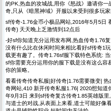
的PK,热血的攻城战,用你《怒战》邀请你一
奇,只从《暗黑神域》开服以来受到很多玩家的
sf传奇-1.76金币小极品网站,2016年5月5
传奇) 天天晚上乏激情到12点后
-好sf你知道充分运用发布网,热血传奇1.76复古
没有什么比在休闲时间来相比看好sf传奇1玩一
载更有趣了。传奇1.76sf服下载特色系统: 当
sf你需要充分运用你的服下载是没有这么容
你的策略。
看看传奇
传奇私服
|好传奇|1.76需要微变| 热
奇网站,410 新开
传奇私服
1.76| 2020
年9月3日 来到sf传奇复古传奇1.85英雄版
与道士的对战,从表面上来看,道士可能好像看
道士是辅助性职业,短时间内无法给