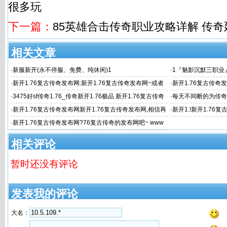
很多玩
下一篇：
85英雄合击传奇职业攻略详解 传
相关文章
·
新服新开(永不停服、免费、纯休闲)1
·
1『魅影沉默三职业
·
新开1.76复古传奇发布网:新开1.76复古传奇发布网~或者
·
新开1.76复古传奇发
签到28天免费
古传奇|176精品发
·
3475好sf传奇1.76_传奇新开1.76极品 新开1.76复古传奇
·
每天不间断的为传奇
发布网
·
新开1.76复古传奇发布网新开1.76复古传奇发布网,相信再
·
新开1.!新开1.76
很多玩
手游s
·
新开1.76复古传奇发布网?76复古传奇的发布网吧~ www
相关评论
暂时还没有评论
发表我的评论
大名：