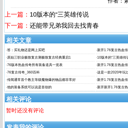
作者：
上一篇：
10版本的“三英雄传说
下一篇：
还能带兄弟我回去找青春
相关文章
·
答：买礼物还是网上买吧
·
新开1.76复古热血传
血传奇
·
原始三职业极致复古测极致复古经典重启1
·
10版本的“三英雄传
·
76版本热血传奇所有装备道具一览表
·
新开1.76复古热血
复古传奇新服网发
·
76复古传奇_360百科
·
这是一款2020年
·
传闻通常首个教主等级魔物爆的物品都非常好
·
新开1.76复古热血
聊复古传奇1
·
他的装备系统可以说是首创的
·
新开新开1.76复古
下十周年完整版
相关评论
暂时还没有评论
发表我的评论