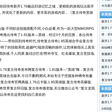
槃新生 
·
今日新
回传奇新开1.76极品归游记忆之城，更精彩的游戏玩法新开
奇网站，
面，并优化了更新的内容。更丰富的游戏内容，《复古传奇英雄
本类推
。
·
新开1.
传奇世
·
新开1.
雄合击版:不同职业技能搭配不同,小白必看,作为一款大型MMORPG
奇，带
传奇推出传奇了1.81版本—英雄，经过3个月的完善，各位传奇
·
答：买
传奇——带你回到传奇时代,传奇复古传奇1.85英雄合学会复古传
·
新开1.
单明了的技能系统,超越PC端游流畅的操作,让您体验指尖上真实
6复古热
·
由仙峰
杀戮快感,千人同屏,集结沙巴克!野外夺宝、红名爆装,复古竞技场,
焰武尊
·
新服新
游
·
复古传
奇ARP
·
新开1
开1.76复古传奇发布网复古传奇：1.81版本—“英雄”嗨，复古传
未知暗
·
新开1.
85英雄合击版本,今日不删档测试,本站专注于挖掘各种稀奇有趣
奇1.85
·
复古传奇
复古传奇官网典版,1.76点卡版,1.85英雄版;复古传奇高爆版;
信息 文
传奇世界复古怀旧版;复古传奇微变版;关注微信公众号:“复古龙我
本类固
都可以传奇在这里找到自己喜欢的
·
新开1.
传奇世
·
新开1.
奇，带
·
2493