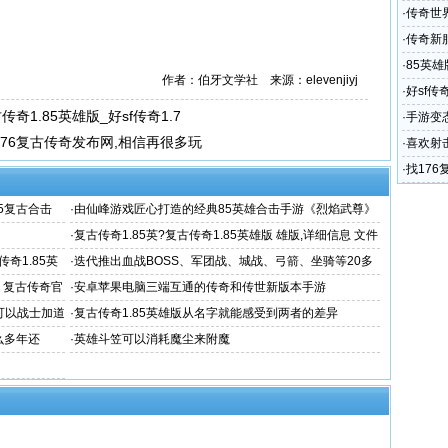
复古热血
·
传奇世界
·
传奇新服
·
85英雄
作者：伯牙文学社 来源：elevenjiyj
·
好sf传
奇1.85英雄版_好sf传奇1.7
策略
·
手游变
.76复古传奇发布网,相信再很多玩
月卡72
·
喜欢射
·
找176
升武器。
85复古合击
·
由仙峰游戏匠心打造的经典85英雄合击手游《烈焰武尊》
·
复古传奇1.85英?复古传奇1.85英雄版 雄版,详细信息 文件
大小
传奇1.85英
·
迭代推出血战BOSS、军团战、城战、弓箭、坐骑等20多
网，复古传奇官
·
安卓苹果电脑三端互通的传奇和传世新版本手游
也可以战士加道
·
复古传奇1.85英雄版从名字就能感受到两者的差异
么多年还
·
英雄斗笠可以消耗魔尘来附魔