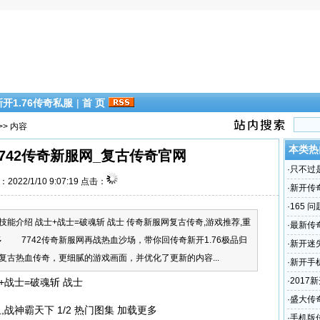
新开1.76传奇私服
|
首 页
>> 内容
本类热
7742传奇新服网_复古传奇官网
·
只不过
2022/1/10 9:07:19 点击：
·
新开传奇
世界_
·
165 
介绍 战士+战士=破魂斩 战士 传奇新服网复古传奇,游戏推荐,重
·
最新传奇,
载更多 7742传奇新服网再战热血沙场，带你回传奇新开1.76极品归
际电影娱
·
新开迷
6复古热血传奇，更细腻的游戏画面，并优化了更新的内容...
备要怎
·
新开手
6合击传
·
201
战士=破魂斩 战士
击传奇网
·
盛大传奇
战神霸天下 1/2 热门图集 加载更多
游》不
·
手机版