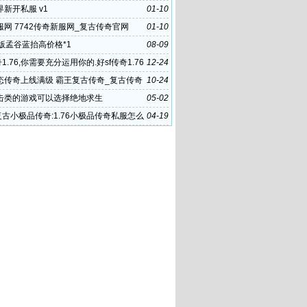
传奇 复古
新开私服 v1
01-10
网 7742传奇新服网_复古传奇官网
01-10
版孟谷蓝抬高价格*1
08-09
奇1.76,你需要充分运用你的.好sf传奇1.76
12-24
态传奇上线满级 霸王复古传奇_复古传奇
10-24
0元 3975复古传奇交易
击类的游戏可以选择绝地求生
05-02
复古小极品传奇:1.76小极品传奇私服怎么
04-19
我玩的 是复古的