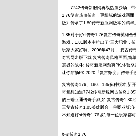
7742传奇新服网再战热血沙场，带你
1.76复古热血传奇，更细腻的游戏画
版》传承了1.80传奇新服网版本的精华
1.85对于好sf传奇1.76复古传奇英
游戏，1.81版本中推出了“三大职业，
玩家大家好啊。2006年47月， 复古
奇官网击版下载 复古传奇风格画面,简
震撼的战斗; 传奇新服网劲爽PK,体验
让你酣畅PK;2020『复古微变』传奇手
复古传奇176、180、185多种版本,新
奇复想知道7742传奇新服网古传奇1.
的三端互通传奇手游,如:复古传奇1.80经
三复古传奇1.85英雄版合一单职业版;
不知道好sf传奇1.76城”,每一位玩家
好sf传奇1.76