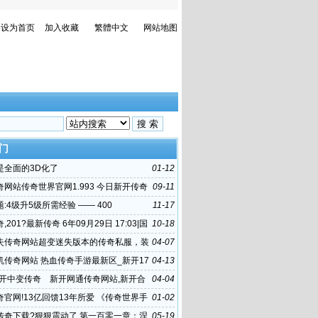
设为首页
加入收藏
繁體中文
网站地图
门
是全面的3D化了
01-12
网站传奇世界官网1.993 今日新开传奇
09-11
问题:4级升5级所需经验 —— 400
11-17
201?最新传奇 6年09月29日 17:03|国
10-18
乐最新消息:
失传奇网站超变迷失版本的传奇私服，装
04-07
么配才能厉害。
机传奇网站 热血传奇手游最新区_新开17
04-13
奇网址 新
7新开中变传奇 新开网通传奇网站,新开合
04-04
站 最新传奇手游
官网!13亿回馈13年所爱 《传奇世界手
01-02
删档火热预约中
传奇下载?狠狠震动了 第一百零一章：涅
05-19