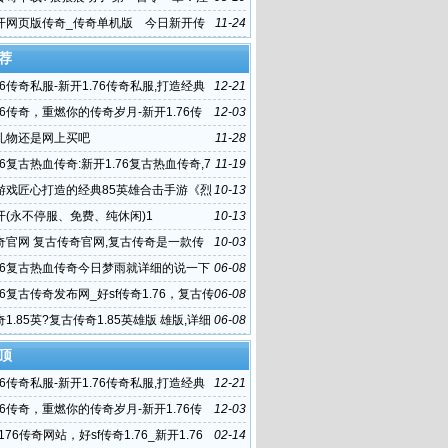
最强妖兽系
开网页版传奇_传奇单机版 今日新开传
11-24
6963新超变传奇网站
荐
76传奇私服-新开1.76传奇私服,打造经典
12-21
界
76传奇，重燃你的传奇岁月-新开1.76传
12-03
你重温经典传奇
礼物还是网上买吧
11-28
76复古热血传奇:新开1.76复古热血传奇,7
11-19
血传奇
游戏匠心打造的经典85英雄合击手游《烈
10-13
》
开(永不停服、免费、纯休闲)1
10-13
奇官网 复古传奇官网,复古传奇是一款传
10-03
G手游
.76复古热血传奇今日梦雨就详细的说一下
06-08
殿的走法
76复古传奇发布网_好sf传奇1.76，复古传
06-08
英雄
1.85英?复古传奇1.85英雄版 雄版,详细
06-08
件大小
顶
76传奇私服-新开1.76传奇私服,打造经典
12-21
界
76传奇，重燃你的传奇岁月-新开1.76传
12-03
你重温经典传奇
找176传奇网站，好sf传奇1.76_新开1.76
02-14