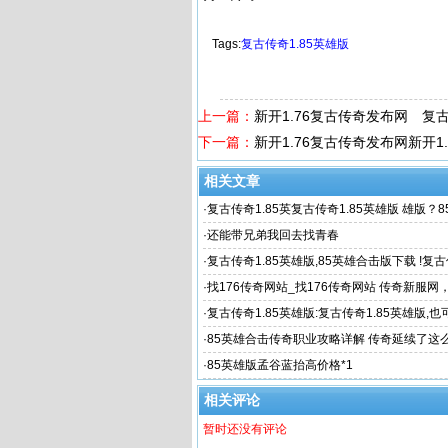
Tags:
复古传奇1.85英雄版
上一篇：
新开1.76复古传奇发布网 复古传
下一篇：
新开1.76复古传奇发布网新开1
相关文章
·
复古传奇1.85英复古传奇1.85英雄版 雄版？
【首战
·
还能带兄弟我回去找青春
·
复古传奇1.85英雄版,85英雄合击版下载 !复古
雄版 复古传
·
找176传奇网站_找176传奇网站 传奇新服
网_新开1.76复
·
复古传奇1.85英雄版:复古传奇1.85英雄版,
士走续航路线
·
85英雄合击传奇职业攻略详解 传奇延续了这
·
85英雄版孟谷蓝抬高价格*1
相关评论
暂时还没有评论